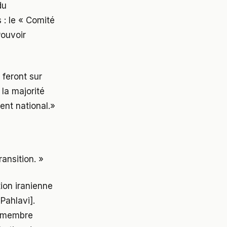
du
 : le « Comité
Pouvoir
 feront sur
la majorité
nt national.»
ransition. »
tion iranienne
Pahlavi].
n membre