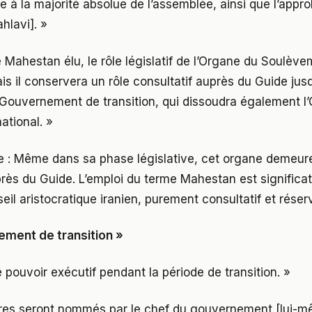
te à la majorité absolue de l’assemblée, ainsi que l’appr
hlavi]. »
e Mahestan élu, le rôle législatif de l’Organe du Soulève
is il conservera un rôle consultatif auprès du Guide jusq
 Gouvernement de transition, qui dissoudra également l
ational. »
 : Même dans sa phase législative, cet organe demeur
rès du Guide. L’emploi du terme Mahestan est significatif
il aristocratique iranien, purement consultatif et réservé
ement de transition »
e pouvoir exécutif pendant la période de transition. »
stres seront nommés par le chef du gouvernement [lui