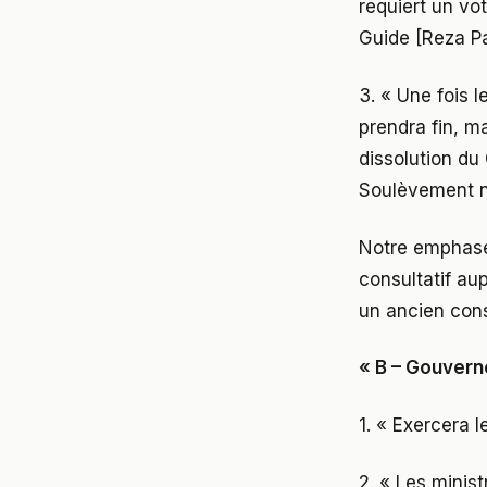
requiert un vo
Guide [Reza Pa
3. « Une fois l
prendra fin, ma
dissolution du
Soulèvement n
Notre emphase
consultatif aup
un ancien conse
« B – Gouvern
1. « Exercera l
2. « Les mini