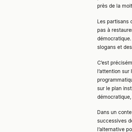
près de la moi
Les partisans 
pas à restaurer
démocratique. 
slogans et de
C’est précisém
l’attention su
programmatique
sur le plan ins
démocratique, 
Dans un contex
successives de
l’alternative p