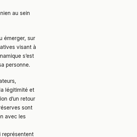
nien au sein
vu émerger, sur
atives visant à
ynamique s’est
a personne.
ateurs,
a légitimité et
tion d’un retour
 réserves sont
on avec les
i représentent