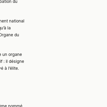
obation du
ment national
u’à la
’Organe du
e un organe
 : il désigne
 à l’élite.
-même nommé