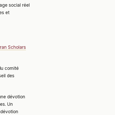
age social réel
es et
Iran Scholars
du comité
seil des
une dévotion
ues. Un
 dévotion