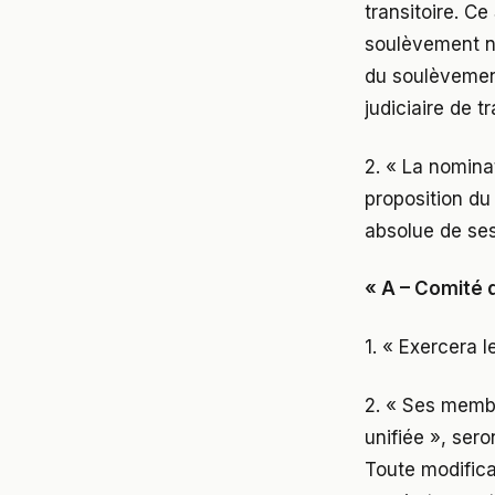
transitoire. C
soulèvement na
du soulèvement
judiciaire de tr
2. « La nomina
proposition du
absolue de se
« A – Comité 
1. « Exercera l
2. « Ses membr
unifiée », ser
Toute modific