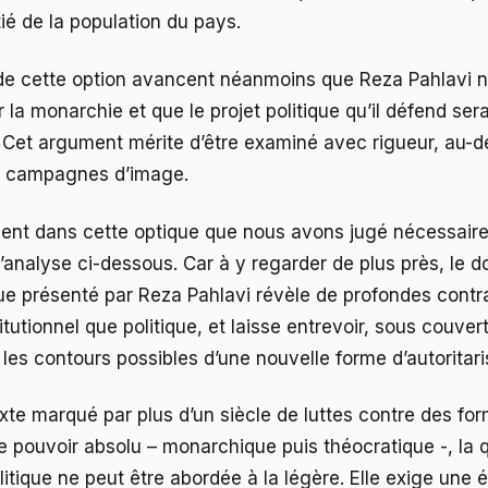
tié de la population du pays.
de cette option avancent néanmoins que Reza Pahlavi n
 la monarchie et que le projet politique qu’il défend ser
Cet argument mérite d’être examiné avec rigueur, au-d
s campagnes d’image.
ent dans cette optique que nous avons jugé nécessaire 
r l’analyse ci-dessous. Car à y regarder de plus près, le
 présenté par Reza Pahlavi révèle de profondes contra
titutionnel que politique, et laisse entrevoir, sous couver
les contours possibles d’une nouvelle forme d’autoritari
te marqué par plus d’un siècle de luttes contre des fo
 pouvoir absolu – monarchique puis théocratique -, la 
olitique ne peut être abordée à la légère. Elle exige une 