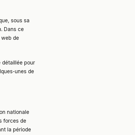
que, sous sa
an. Dans ce
e web de
détaillée pour
uelques-unes de
on nationale
s forces de
nt la période