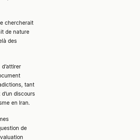
e chercherait
ait de nature
elà des
d’attirer
 document
dictions, tant
t d’un discours
sme en Iran.
rmes
question de
évaluation