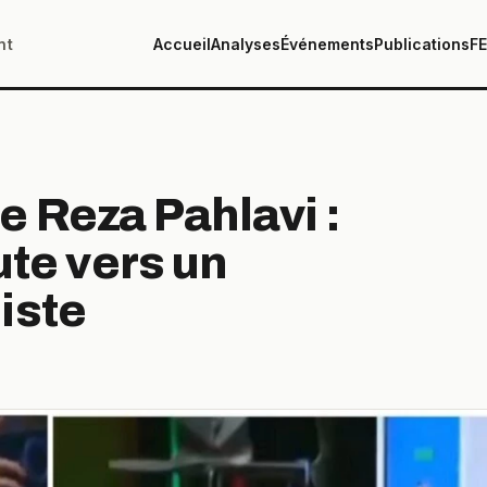
nt
Accueil
Analyses
Événements
Publications
F
 Reza Pahlavi :
ute vers un
iste