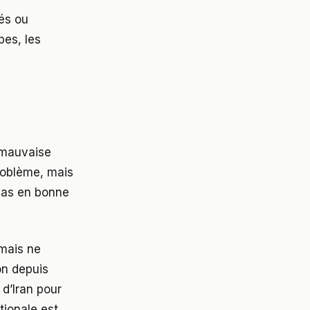
iés ou
pes, les
t mauvaise
problème, mais
 pas en bonne
 mais ne
on depuis
d’Iran pour
ionale est