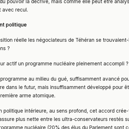
du pouvoir la décrive, mais comme elle peut être analy
 avec recul.
nt politique
ition réelle les négociateurs de Téhéran se trouvaient-il
ons ?
leur actif un programme nucléaire pleinement accompli ?
n programme au milieu du gué, suffisamment avancé pou
e dans le futur, mais insuffisamment développé pour être
première arme atomique.
n politique intérieure, au sens profond, cet accord crée-t
assure plus nette entre les ultra-conservateurs restés s
rogramme nucléaire (20% des élus du Parlement sont co