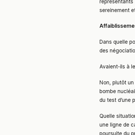
représentants 
sereinement et
Affaiblisseme
Dans quelle pos
des négociati
Avaient-ils à 
Non, plutôt u
bombe nucléair
du test d’une 
Quelle situatio
une ligne de c
poursuite du p