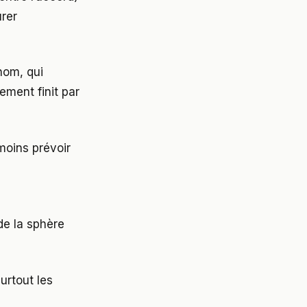
urer
nom, qui
ement finit par
moins prévoir
de la sphère
urtout les