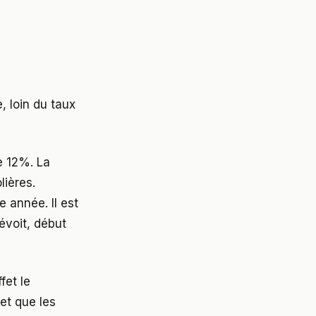
 loin du taux
e 12%. La
lières.
 année. Il est
évoit, début
fet le
let que les