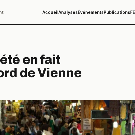
nt
Accueil
Analyses
Événements
Publications
F
été en fait
cord de Vienne