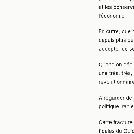
et les conserv
l’économie.
En outre, que 
depuis plus de 
accepter de se
Quand on décid
une très, très
révolutionnair
A regarder de p
politique irani
Cette fracture
fidèles du Guid