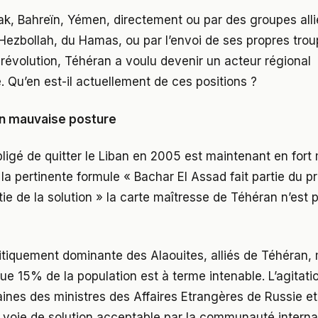
Irak, Bahreïn, Yémen, directement ou par des groupes all
Hezbollah, du Hamas, ou par l’envoi de ses propres trou
 révolution, Téhéran a voulu devenir un acteur régional
. Qu’en est-il actuellement de ces positions ?
 en mauvaise posture
 obligé de quitter le Liban en 2005 est maintenant en for
 la pertinente formule « Bachar El Assad fait partie du 
rtie de la solution » la carte maîtresse de Téhéran n’est
litiquement dominante des Alaouites, alliés de Téhéran,
ue 15% de la population est à terme intenable. L’agitati
nes des ministres des Affaires Etrangères de Russie et 
voie de solution acceptable par la communauté internat