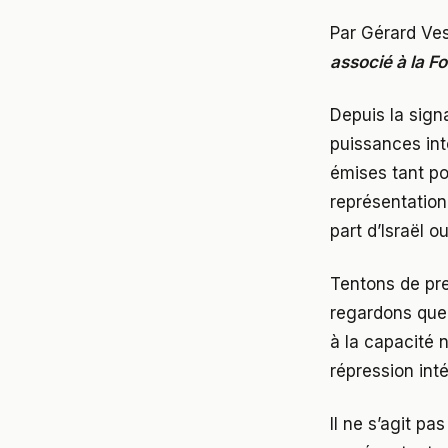
Par Gérard Ves
associé à la F
Depuis la signa
puissances int
émises tant po
représentation 
part d’Israël 
Tentons de pre
regardons quell
à la capacité 
répression inté
Il ne s’agit p