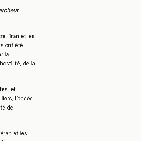
ercheur
e l’Iran et les
s ont été
r la
ostilité, de la
tes, et
liers, l’accès
ité de
éran et les