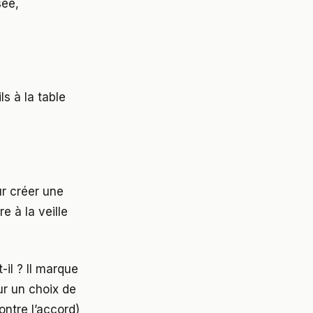
sée,
s à la table
r créer une
 à la veille
-il ? Il marque
ur un choix de
ntre l’accord)