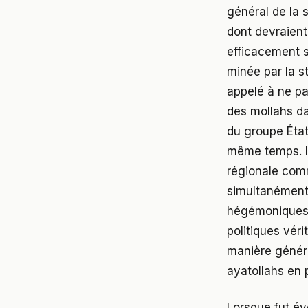
général de la 
dont devraient 
efficacement s
minée par la st
appelé à ne pa
des mollahs da
du groupe État
même temps. Il
régionale comm
simultanément
hégémoniques 
politiques vér
manière généra
ayatollahs en p
Lorsque fut év