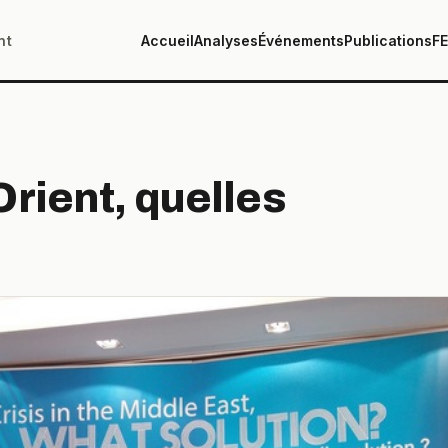
nt
Accueil
Analyses
Événements
Publications
F
rient, quelles