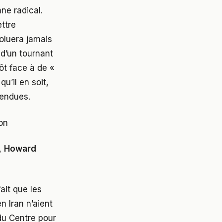
e radical.
ttre
oluera jamais
 d’un tournant
ôt face à de «
u’il en soit,
tendues.
ion
,
Howard
ait que les
n Iran n’aient
 du Centre pour