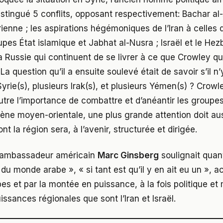
istingué 5 conflits, opposant respectivement: Bachar al
rienne ; les aspirations hégémoniques de l’Iran à celles 
upes État islamique et Jabhat al-Nusra ; Israël et le Hezb
a Russie qui continuent de se livrer à ce que Crowley qua
La question qu’il a ensuite soulevé était de savoir s’il n
yrie(s), plusieurs Irak(s), et plusieurs Yémen(s) ? Crowl
utre l’importance de combattre et d’anéantir les groupes
scène moyen-orientale, une plus grande attention doit au
nt la région sera, à l’avenir, structurée et dirigée.
en ambassadeur américain
Marc Ginsberg
soulignait quant
du monde arabe », « si tant est qu’il y en ait eu un », a
s et par la montée en puissance, à la fois politique et m
ssances régionales que sont l’Iran et Israël.