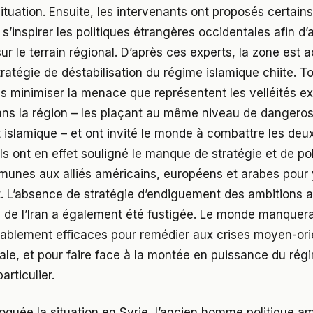
situation. Ensuite, les intervenants ont proposés certain
s’inspirer les politiques étrangères occidentales afin d’a
ur le terrain régional. D’après ces experts, la zone est 
ratégie de déstabilisation du régime islamique chiite. To
s minimiser la menace que représentent les velléités e
ns la région – les plaçant au même niveau de dangerosi
 islamique – et ont invité le monde à combattre les de
s ont en effet souligné le manque de stratégie et de pol
unes aux alliés américains, européens et arabes pour y
. L’absence de stratégie d’endiguement des ambitions 
de l’Iran a également été fustigée. Le monde manquera
itablement efficaces pour remédier aux crises moyen-ori
le, et pour faire face à la montée en puissance du rég
articulier.
oquée la situation en Syrie, l’ancien homme politique a