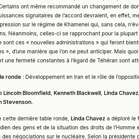
 Certains ont même recommandé un changement de donn
issances signataires de l’accord devraient, en effet, me
ression sur le régime de Khamenei qui, sans cela, n’év
ns. Néanmoins, celles-ci se rapprochant pour la plupart
e sont ces « nouvelles administrations » qui feront bient
 », d’une manière que l’on ne peut anticiper. Mais quoi q
et une fermeté constantes à l’égard de Téhéran sont at
le ronde
: Développement en Iran et le rôle de l’opposit
e
Lincoln Bloomfield
,
Kenneth Blackwell
,
Linda Chavez
n Stevenson.
e cette dernière table ronde,
Linda Chavez
a déploré le f
idien des gens et de la situation des droits de l’Homme e
es des négociations sur le nucléaire. Selon la présidente