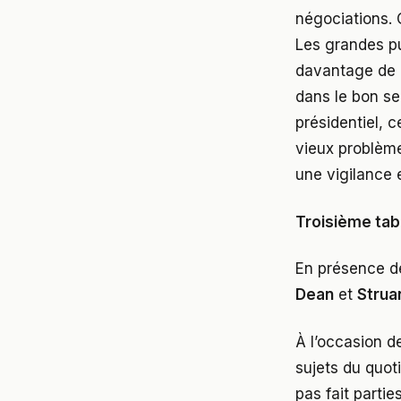
négociations.
Les grandes pu
davantage de p
dans le bon se
présidentiel, c
vieux problèmes
une vigilance 
Troisième tab
En présence d
Dean
et
Strua
À l’occasion d
sujets du quot
pas fait parti