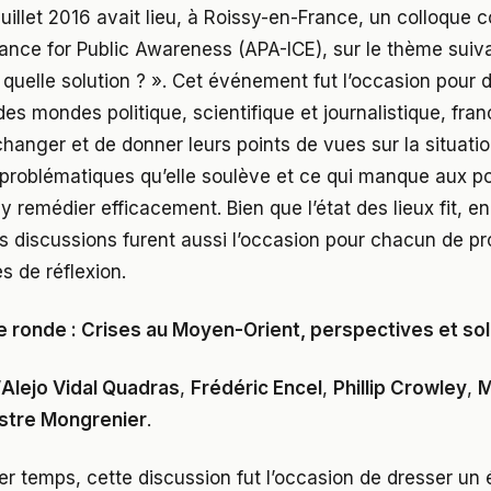
juillet 2016 avait lieu, à Roissy-en-France, un colloque 
iance for Public Awareness (APA-ICE), sur le thème suiva
quelle solution ? ». Cet événement fut l’occasion pour
es mondes politique, scientifique et journalistique, fran
changer et de donner leurs points de vues sur la situat
s problématiques qu’elle soulève et ce qui manque aux po
y remédier efficacement. Bien que l’état des lieux fit, e
 discussions furent aussi l’occasion pour chacun de p
s de réflexion.
e ronde : Crises au Moyen-Orient, perspectives et sol
’
Alejo Vidal Quadras
,
Frédéric Encel
,
Phillip Crowley
,
M
stre Mongrenier
.
r temps, cette discussion fut l’occasion de dresser un é