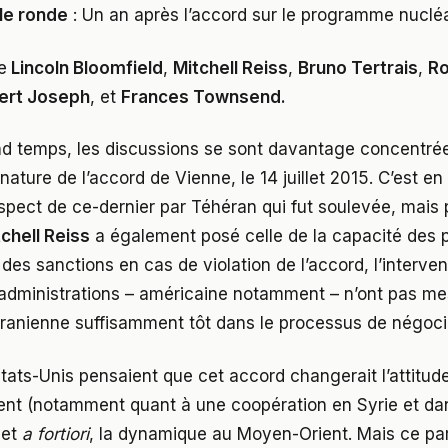
le ronde
: Un an après l’accord sur le programme nuclé
e
Lincoln Bloomfield
,
Mitchell Reiss
,
Bruno Tertrais
,
Ro
ert Joseph
, et
Frances Townsend.
 temps, les discussions se sont davantage concentrées 
nature de l’accord de Vienne, le 14 juillet 2015. C’est en 
spect de ce-dernier par Téhéran qui fut soulevée, mais
chell Reiss
a également posé celle de la capacité des 
 des sanctions en cas de violation de l’accord, l’interve
administrations – américaine notamment – n’ont pas me
ranienne suffisamment tôt dans le processus de négoci
tats-Unis pensaient que cet accord changerait l’attitude
ent (notamment quant à une coopération en Syrie et dan
 et
a fortiori
, la dynamique au Moyen-Orient. Mais ce par