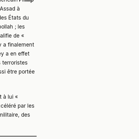
-Assad à
des États du
ollah ; les
lifie de «
’y a finalement
ey a en effet
 terroristes
ssi être portée
 à lui «
ccéléré par les
ilitaire, des