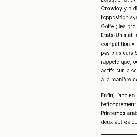
Crowley
y a d
l’opposition sy
Golfe ; les gro
Etats-Unis et l
compétition ». 
pas plusieurs S
rappelé que, o
actifs sur la 
à la manière do
Enfin, l’anci
l’effondrement 
Printemps arabe
deux autres pui