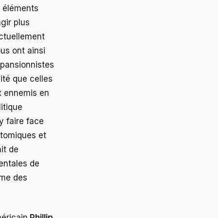
s éléments
gir plus
actuellement
us ont ainsi
xpansionnistes
té que celles
ux ennemis en
itique
 faire face
atomiques et
it de
entales de
ime des
méricain
Phillip