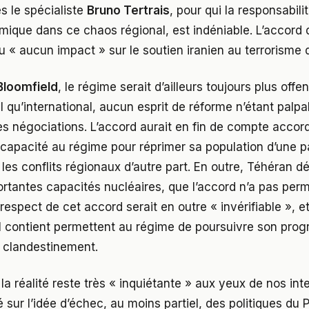
ès le spécialiste
Bruno Tertrais
, pour qui la responsabili
amique dans ce chaos régional, est indéniable. L’accord
eu « aucun impact » sur le soutien iranien au terrorisme 
Bloomfield
, le régime serait d’ailleurs toujours plus offen
l qu’international, aucun esprit de réforme n’étant palpa
des négociations. L’accord aurait en fin de compte acco
 capacité au régime pour réprimer sa population d’une pa
 les conflits régionaux d’autre part. En outre, Téhéran dé
ortantes capacités nucléaires, que l’accord n’a pas perm
 respect de cet accord serait en outre « invérifiable », e
il contient permettent au régime de poursuivre son pr
 clandestinement.
la réalité reste très « inquiétante » aux yeux de nos int
é sur l’idée d’échec, au moins partiel, des politiques du