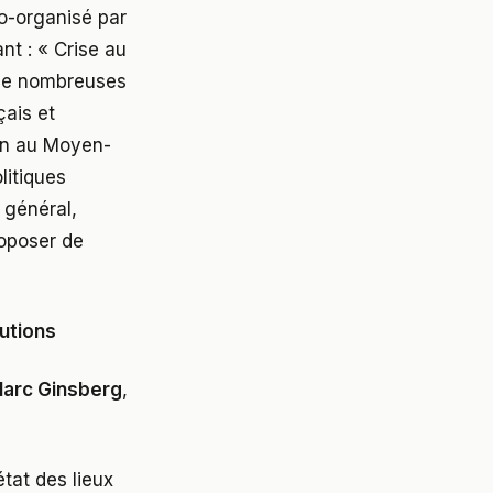
co-organisé par
nt : « Crise au
 de nombreuses
çais et
ion au Moyen-
litiques
n général,
roposer de
utions
arc Ginsberg
,
tat des lieux