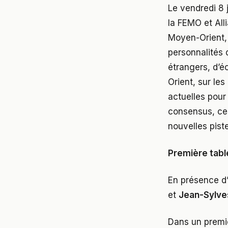
Le vendredi 8 
la FEMO et All
Moyen-Orient, 
personnalités d
étrangers, d’é
Orient, sur le
actuelles pour 
consensus, ces
nouvelles piste
Première tabl
En présence d
et
Jean-Sylve
Dans un premie