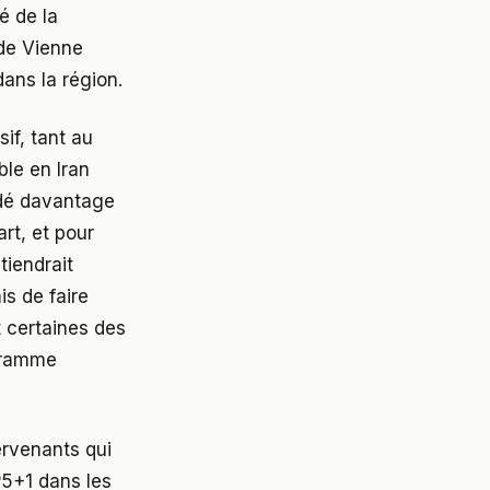
té de la
 de Vienne
dans la région.
sif, tant au
ble en Iran
rdé davantage
rt, et pour
tiendrait
is de faire
t certaines des
ogramme
ervenants qui
 P5+1 dans les