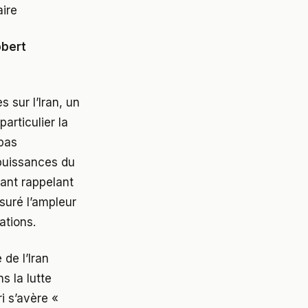
aire
bert
sur l’Iran, un
particulier la
 pas
puissances du
nant rappelant
suré l’ampleur
ations.
 de l’Iran
s la lutte
i s’avère «