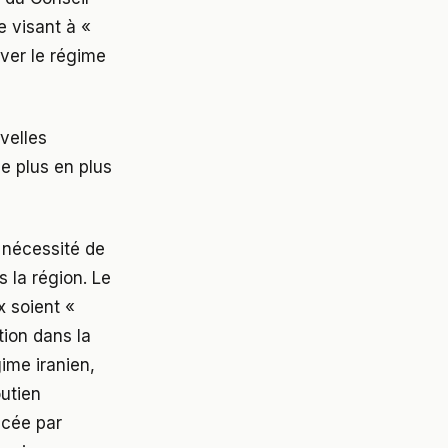
e visant à «
iver le régime
velles
de plus en plus
 nécessité de
 la région. Le
 soient «
tion dans la
ime iranien,
outien
ncée par