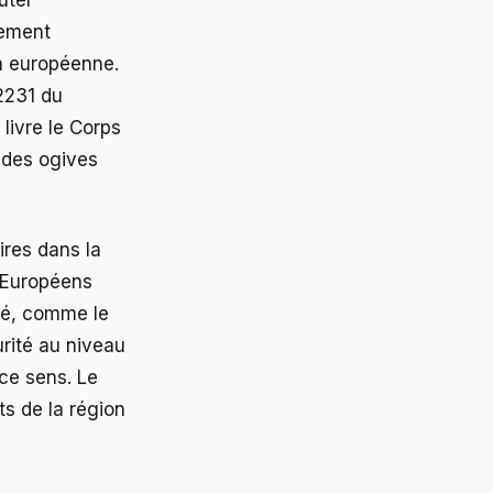
lement
on européenne.
2231 du
livre le Corps
r des ogives
ires dans la
s Européens
nsé, comme le
urité au niveau
 ce sens. Le
ts de la région