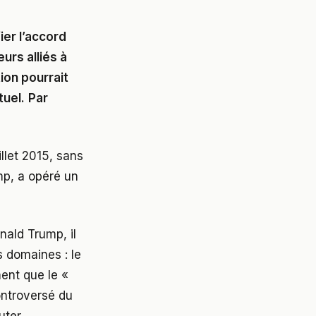
ier l’accord
urs alliés à
ion pourrait
tuel.
Par
illet 2015, sans
mp, a opéré un
nald Trump, il
s domaines : le
ment que le «
ontroversé du
uter