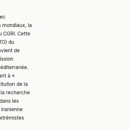
vec
s mondiaux, la
du CGRI. Cette
FTO) du
nvient de
ission
éditerranée.
ant à «
itution de la
 la recherche
 dans les
 iranienne
extrémistes