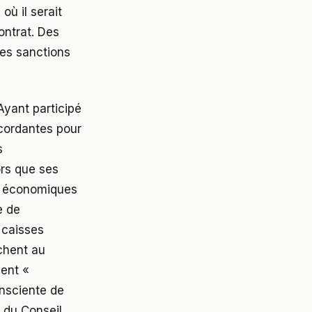
où il serait
contrat. Des
les sanctions
Ayant participé
scordantes pour
s
ors que ses
ts économiques
e de
 caisses
chent au
dent «
onsciente de
 du Conseil