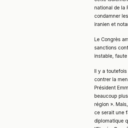
national de la 
condamner les 
iranien et no
Le Congrès amé
sanctions contr
instable, faut
Il y a toutefo
contrer la men
Président Emm
beaucoup plus e
région ». Mais
ce serait une f
diplomatique q