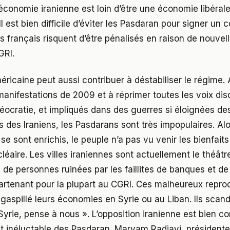
’économie iranienne est loin d’être une économie libérale 
 Il est bien difficile d’éviter les Pasdaran pour signer un 
 français risquent d’être pénalisés en raison de nouvel
GRI.
éricaine peut aussi contribuer à déstabiliser le régime. 
 manifestations de 2009 et à réprimer toutes les voix di
héocratie, et impliqués dans des guerres si éloignées de
 des Iraniens, les Pasdarans sont très impopulaires. Al
 sont enrichis, le peuple n’a pas vu venir les bienfai
léaire. Les villes iraniennes sont actuellement le théâtr
 de personnes ruinées par les faillites de banques et de
rtenant pour la plupart au CGRI. Ces malheureux repro
 gaspillé leurs économies en Syrie ou au Liban. Ils scan
yrie, pense à nous ». L’opposition iranienne est bien c
t inéluctable des Pasdaran. Maryam Radjavi, présidente