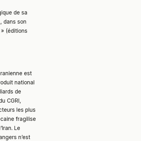
gique de sa
, dans son
 » (éditions
iranienne est
oduit national
liards de
 du CGRI,
cteurs les plus
caine fragilise
Iran. Le
rangers n’est