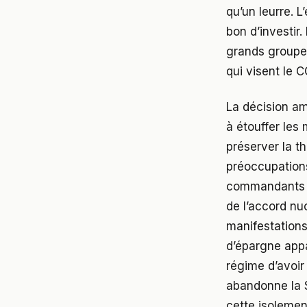
qu’un leurre. L
bon d’investir.
grands groupes
qui visent le C
La décision am
à étouffer les
préserver la t
préoccupations
commandants se
de l’accord nuc
manifestations
d’épargne appa
régime d’avoir
abandonne la S
cette isolemen