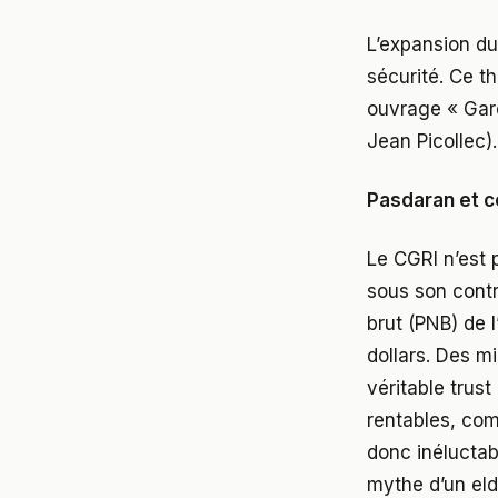
L’expansion du
sécurité. Ce 
ouvrage « Gard
Jean Picollec).
Pasdaran et 
Le CGRI n’est 
sous son contr
brut (PNB) de l
dollars. Des m
véritable trus
rentables, com
donc inéluctab
mythe d’un eld