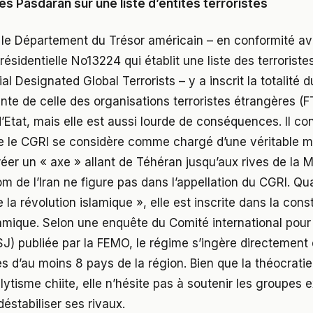
des Pasdaran sur une liste d’entités terroristes
 le Département du Trésor américain – en conformité a
ésidentielle No13224 qui établit une liste des terroriste
l Designated Global Terrorists – y a inscrit la totalité 
rente de celle des organisations terroristes étrangères (
Etat, mais elle est aussi lourde de conséquences. Il co
ue le CGRI se considère comme chargé d’une véritable m
éer un « axe » allant de Téhéran jusqu’aux rives de la M
nom de l’Iran ne figure pas dans l’appellation du CGRI. Qu
e la révolution islamique », elle est inscrite dans la const
amique. Selon une enquête du Comité international pour
(ISJ) publiée par la FEMO, le régime s’ingère directement
es d’au moins 8 pays de la région. Bien que la théocratie
lytisme chiite, elle n’hésite pas à soutenir les groupes 
éstabiliser ses rivaux.