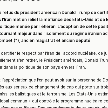
e refus du président américain Donald Trump de certif
 l’Iran met en relief la méfiance des Etats-Unis et de le
politique menée par Téhéran. L’adoption de cette posit
tournant majeur dans l’isolement du régime iranien ac
ombet (*), ancien magistrat et ancien député.
certifier le respect par l’Iran de l’accord nucléaire, de ju
ellement s’en retirer, le Président américain, Donald Tru
r dans la politique de son pays envers l’Iran.
 l’appréciation que l’on peut avoir sur la personne de Do
rès aux sérieux ce changement de cap qui porte sur troi
missiles balistiques et le terrorisme. Les Etats-Unis esti
global commun » qui contrôle le programme nucléaire c
 n’est pas suffisant. Des amendements devraient s’y ajo