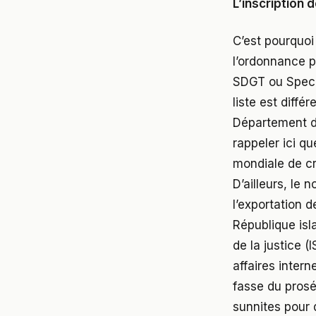
L’inscription 
C’est pourquoi
l’ordonnance pr
SDGT ou Specia
liste est diffé
Département d’
rappeler ici q
mondiale de cr
D’ailleurs, le 
l’exportation d
République isl
de la justice 
affaires intern
fasse du prosé
sunnites pour d