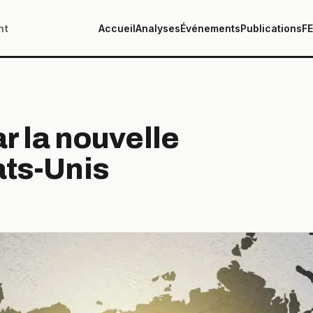
nt
Accueil
Analyses
Événements
Publications
F
ar la nouvelle
ats-Unis